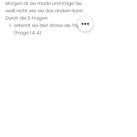
Morgen ist sie müde und träge. Sie 
weiß nicht, wie sie das ändern kann.
Durch die 5 Fragen:
erkennt sie den Stress als Trigger 
(Frage 1 & 4)
spürt sie, dass ihr Körper wirklich 
Energie braucht, kein Süßes (Frage 
2)
reflektiert sie, wie sie sich nach 
den Süßigkeiten & Snacks fühlt 
(Frage 3)
plant sie kleine Änderungen, die 
langfristig Energie bringen (Frage 
5)
Nach einigen Wochen hat sie 
folgendes rückgemeldet: Sie isst 
bewusster, fühlt sich morgens wacher 
und hat ihr emotionales Essverhalten 
deutlich reduziert.