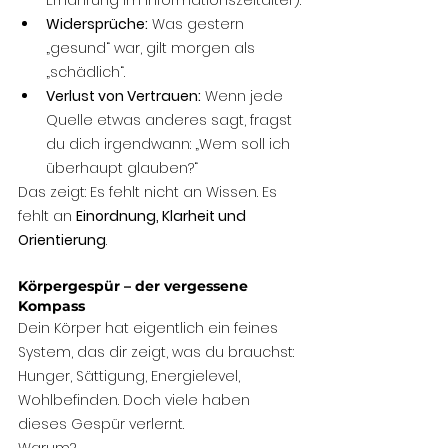
Widersprüche:
 Was gestern 
„gesund“ war, gilt morgen als 
„schädlich“.
Verlust von Vertrauen:
 Wenn jede 
Quelle etwas anderes sagt, fragst 
du dich irgendwann: „Wem soll ich 
überhaupt glauben?“
Das zeigt: Es fehlt nicht an Wissen. Es 
fehlt an 
Einordnung, Klarheit und 
Orientierung
.
Körpergespür – der vergessene 
Kompass
Dein Körper hat eigentlich ein feines 
System, das dir zeigt, was du brauchst: 
Hunger, Sättigung, Energielevel, 
Wohlbefinden. Doch viele haben 
dieses Gespür verlernt.
Warum?