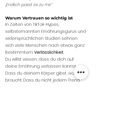
„Endlich passt es zu mir.“
Warum Vertrauen so wichtig ist
In Zeiten von TikTok-Hypes, 
selbsternannten Ernährungsgurus und 
widersprüchlichen Studien sehnen 
sich viele Menschen nach etwas ganz 
Bestimmtem: 
Verlässlichkeit.
Du willst wissen, dass du dich auf 
deine Ernährung verlassen kannst. 
Dass du deinem Körper gibst, was er 
braucht. Dass du nicht jedem Trend 
nachlaufen musst.
Das ist mehr als nur „gesund essen“. 
Das ist ein Stück 
mentale Entlastung
. 
Weil du nicht mehr grübeln musst. Weil 
du spürst: „Ich bin auf dem richtigen 
Weg.“