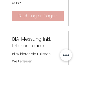
162
€ 162
Euro
Buchung anfragen
BIA-Messung inkl.
Interpretation
Blick hinter die Kulissen
Weiterlesen
30 Min.
83
€ 83
Euro
Buchung anfragen