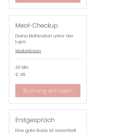
Meal-Checkup
Deine Mahlzeiten unter der
Lupe
Weiterlesen
30 Min.
49
€ 49
Euro
Buchung anfragen
Erstgespräch
Eine gute Basis ist essentiell.