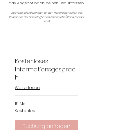
das Angebot nach deinen Bedürfnissen.
Die Preise orientieren sich an den Honorarrichtlinien des
Verbandes der Diaetolog*innen Österreichs (Stand Februar
2024).
Kostenloses
Informationsgespräc
h
Weiterlesen
15 Min.
Kostenlos
Kostenlos
Buchung anfragen