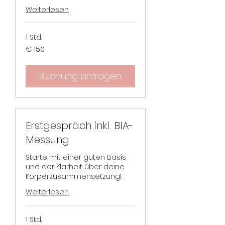
Weiterlesen
1 Std.
150
€ 150
Euro
Buchung anfragen
Erstgespräch inkl. BIA-
Messung
Starte mit einer guten Basis
und der Klarheit über deine
Körperzusammensetzung!
Weiterlesen
1 Std.